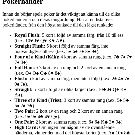
Pokerhänder
Innan du börjar spela poker är det viktigt att känna till de olika
pokerhänderna och deras rangordning. Här är en lista över
pokerhänder, från den högst rankade till den lägst rankade:
Royal Flush:
5 kort i följd av samma färg, från 10 till ess
(t.ex. 10♥ J♥ Q♥ K♥ A♥).
Straight Flush:
5 kort i följd av samma färg, inte
nödvändigtvis till ess (t.ex. 5♠ 6♠ 7♠ 8♠ 9♠).
Four of a Kind (Kåk):
4 kort av samma rang (t.ex. 7♣ 7♦ 7♥
7♠ 3♠).
Full House:
3 kort av en rang och 2 kort av en annan rang
(t.ex. Q♦ Q♠ Q♣ 8♥ 8♠).
Flush:
5 kort av samma färg, men inte i följd (t.ex. 2♠ 4♠ 7♠
9♠ J♠).
Straight:
5 kort i följd av olika färger (t.ex. 10♣ J♦ Q♠ K♠
A♦).
Three of a Kind (Triss):
3 kort av samma rang (t.ex. 5♠ 5♣
5♦ 2♠ 7♣).
Two Pair:
2 kort av en rang och 2 kort av en annan rang
(t.ex. 9♦ 9♠ 4♣ 4♥ Q♠).
One Pair:
2 kort av samma rang (t.ex. 6♦ 6♠ K♣ 3♥ 9♠).
High Card:
Om ingen har någon av de ovanstående
händerna, vinner den med det högsta kortet (t.ex. A♠ 10♦ 8♣