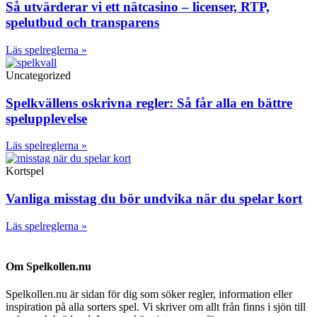
Så utvärderar vi ett nätcasino – licenser, RTP,
spelutbud och transparens
Läs spelreglerna »
Uncategorized
Spelkvällens oskrivna regler: Så får alla en bättre
spelupplevelse
Läs spelreglerna »
Kortspel
Vanliga misstag du bör undvika när du spelar kort
Läs spelreglerna »
Om Spelkollen.nu
Spelkollen.nu är sidan för dig som söker regler, information eller
inspiration på alla sorters spel. Vi skriver om allt från finns i sjön till