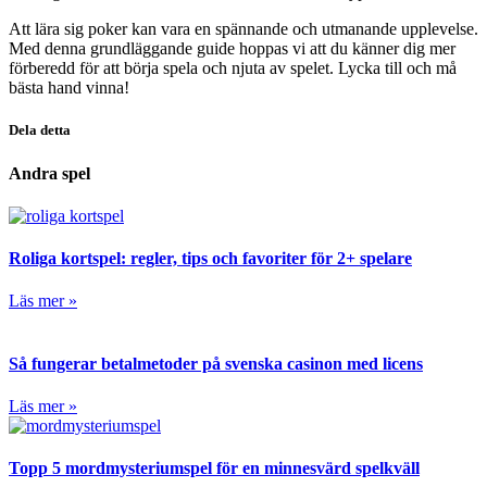
Att lära sig poker kan vara en spännande och utmanande upplevelse.
Med denna grundläggande guide hoppas vi att du känner dig mer
förberedd för att börja spela och njuta av spelet. Lycka till och må
bästa hand vinna!
Dela detta
Andra spel
Roliga kortspel: regler, tips och favoriter för 2+ spelare
Läs mer »
Så fungerar betalmetoder på svenska casinon med licens
Läs mer »
Topp 5 mordmysteriumspel för en minnesvärd spelkväll