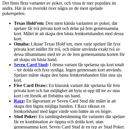
Det finns flera varianter av poker, och vissa är mer populära än
andra. Här är en översikt över några av de mest spelade
pokerspelen:
Texas Hold’em:
Den mest kända varianten av poker, där
spelare får två privata kort och delar på fem gemensamma
kort. Målet är att skapa den bästa femkortshanden med dessa
kort.
Omaha:
Liknar Texas Hold’em, men varje spelare får fyra
privata kort istället för två, och måste använda exakt två av
dessa tillsammans med tre av de fem gemensamma korten för
att skapa sin bästa hand.
Seven Card Stud
:
I denna variant får spelarna sju kort totalt
– tre dolda och fyra synliga. Ingen gemensam kort används.
Spelare måste skapa den bästa femkortshanden från sina sju
kort.
Five Card Draw:
En klassisk variant där spelarna får fem
privata kort och har möjlighet att byta ut upp till tre av sina
kort i ett försök att förbättra sin hand.
Razz
:
En lågvariant av Seven Card Stud där målet är att
skapa den lägsta möjliga handen. I Razz räknas en
femkortshand med lägre värde som bättre än en högre.
Stud Poker:
En samlingsbenämning för varianter där spelare
får en kombination av öppna och dolda kort, utan
gemensamma kort. Seven Card Stud är en typ av Stud Poker.