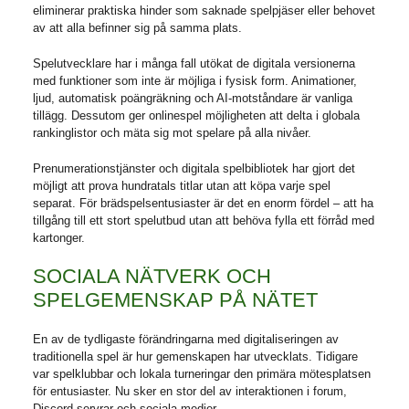
eliminerar praktiska hinder som saknade spelpjäser eller behovet
av att alla befinner sig på samma plats.
Spelutvecklare har i många fall utökat de digitala versionerna
med funktioner som inte är möjliga i fysisk form. Animationer,
ljud, automatisk poängräkning och AI-motståndare är vanliga
tillägg. Dessutom ger onlinespel möjligheten att delta i globala
rankinglistor och mäta sig mot spelare på alla nivåer.
Prenumerationstjänster och digitala spelbibliotek har gjort det
möjligt att prova hundratals titlar utan att köpa varje spel
separat. För brädspelsentusiaster är det en enorm fördel – att ha
tillgång till ett stort spelutbud utan att behöva fylla ett förråd med
kartonger.
SOCIALA NÄTVERK OCH
SPELGEMENSKAP PÅ NÄTET
En av de tydligaste förändringarna med digitaliseringen av
traditionella spel är hur gemenskapen har utvecklats. Tidigare
var spelklubbar och lokala turneringar den primära mötesplatsen
för entusiaster. Nu sker en stor del av interaktionen i forum,
Discord-servrar och sociala medier.