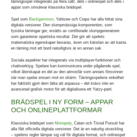
tärningsspel integrerats på flera sätt, dels i onlinespel och dels i
appar som simulerar klassiska brädspel.
Spel som
Backgammon
, Yahtzee och Craps har alla hittat sina
digitala versioner. Den slumpmässiga komponenten, som
fysiska tärningar ger, ersätts av certifierade slumpgeneratorer
som garanterar opartiska resultat. Det gör att spelets
matematiska egenskaper bevaras, även om känslan av att kasta
en tärning mot ett bord naturligtvis är en annan sak.
Sociala aspekter har integrerats via multiplayer-funktioner och
chattverktyg. Spelare kan kommunicera under pågående spel,
vilket återskapat en del av den atmosfär som annars försvinner
när man spelar ensam mot en skärm. Tärningsspelens enkelhet
har faktiskt gjort dem lätta att anpassa – det krävs inte en
avancerad grafisk motor för att digitalisera ett Yatzy-parti.
BRÄDSPEL I NY FORM – APPAR
OCH ONLINEPLATTFORMAR
Klassiska brädspel som
Monopoly
, Catan och Trivial Pursuit har
alla fått officiella digitala versioner. Det är en naturlig utveckling
– spelens regler lämpar sig väl för digitala format, och onlinespel