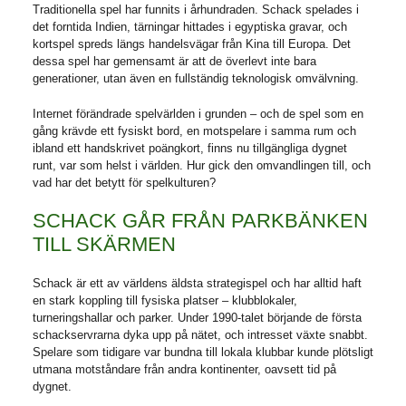
Traditionella spel har funnits i århundraden. Schack spelades i
det forntida Indien, tärningar hittades i egyptiska gravar, och
kortspel spreds längs handelsvägar från Kina till Europa. Det
dessa spel har gemensamt är att de överlevt inte bara
generationer, utan även en fullständig teknologisk omvälvning.
Internet förändrade spelvärlden i grunden – och de spel som en
gång krävde ett fysiskt bord, en motspelare i samma rum och
ibland ett handskrivet poängkort, finns nu tillgängliga dygnet
runt, var som helst i världen. Hur gick den omvandlingen till, och
vad har det betytt för spelkulturen?
SCHACK GÅR FRÅN PARKBÄNKEN
TILL SKÄRMEN
Schack är ett av världens äldsta strategispel och har alltid haft
en stark koppling till fysiska platser – klubblokaler,
turneringshallar och parker. Under 1990-talet börjande de första
schackservrarna dyka upp på nätet, och intresset växte snabbt.
Spelare som tidigare var bundna till lokala klubbar kunde plötsligt
utmana motståndare från andra kontinenter, oavsett tid på
dygnet.