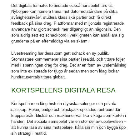
Det digitala formatet förändrade också hur spelet lärs ut.
Nybörjare kan numera träna mot datormotståndare på olika
svårighetsnivåer, studera klassiska partier och få direkt
feedback på sina drag. Plattformar med miljontals registrerade
användare har gjort schack mer tillgängligt än någonsin. Den
som aldrig sett ett schackbord i verkligheten kan ändå lära sig
grunderna på en eftermiddag via en skärm.
Livestreaming har dessutom gett schack en ny publik.
Stormästare kommenterar sina partier i realtid, och tittare följer
med i spänningen drag för drag. Det är en form av underhållning
som inte existerade för tjugo år sedan men som idag lockar
hundratusentals tittare globalt.
KORTSPELENS DIGITALA RESA
Kortspel har en lång historia i fysiska salonger och privata
sällskap. Poker, bridge och blackjack spelades runt bord där
kroppsspråk, blickar och reaktioner var lika viktiga som korten i
handen. Det sociala samspelet var en stor del av upplevelsen –
att kunna läsa av sina motspelare, hålla sin min och bygga upp
sin strategi i realtid.