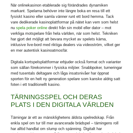
När onlinekasinon etablerade sig förändrades dynamiken
markant. Spelarna behöver inte längre boka en resa till ett
fysiskt kasino eller samla vänner runt ett bord hemma. Tack
vare dedikerade kasinoplattformar på nätet kan vem som helst
nu
spela poker online
direkt från sin mobil eller dator – mot
verkliga motspelare från hela världen, när som helst. Tekniken
har gjort det möjligt att bevara mycket av spelets kärna,
inklusive live-bord med riktiga dealers via videoström, vilket ger
en mer autentisk kasinoatmosfär.
Digitala kortspelsplattformar erbjuder också format och varianter
som sällan förekommer i fysiska miljöer. Snabbpoker, turneringar
med tusentals deltagare och låga insatsnivåer har öppnat
sporten för en helt ny generation spelare som kanske aldrig satt
foten i ett traditionellt kasino.
TÄRNINGSSPEL OCH DERAS
PLATS I DEN DIGITALA VÄRLDEN
Tärningar är ett av mänsklighetens äldsta spelredskap. Från
enkla spel om tur till mer avancerade brädspel – tärningens roll
har alltid handlat om slump och spänning. Digitalt har