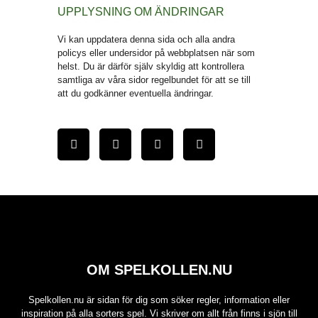
UPPLYSNING OM ÄNDRINGAR
Vi kan uppdatera denna sida och alla andra
policys eller undersidor på webbplatsen när som
helst. Du är därför själv skyldig att kontrollera
samtliga av våra sidor regelbundet för att se till
att du godkänner eventuella ändringar.
OM SPELKOLLEN.NU
Spelkollen.nu är sidan för dig som söker regler, information eller
inspiration på alla sorters spel. Vi skriver om allt från finns i sjön till