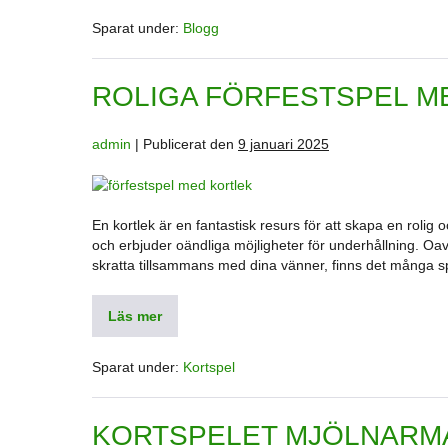
Sparat under:
Blogg
ROLIGA FÖRFESTSPEL M
admin
|
Publicerat den
9 januari 2025
En kortlek är en fantastisk resurs för att skapa en rolig o
och erbjuder oändliga möjligheter för underhållning. Oavs
skratta tillsammans med dina vänner, finns det många spe
Läs mer
Sparat under:
Kortspel
KORTSPELET MJÖLNARMA