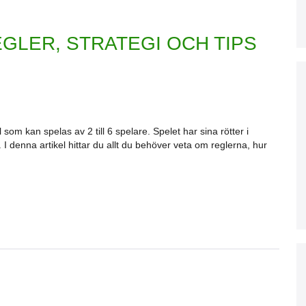
GLER, STRATEGI OCH TIPS
som kan spelas av 2 till 6 spelare. Spelet har sina rötter i
 I denna artikel hittar du allt du behöver veta om reglerna, hur