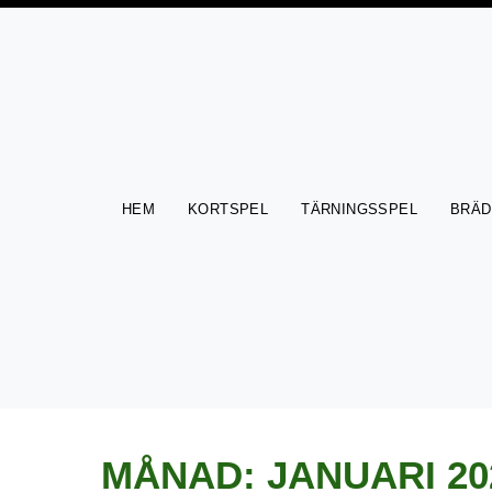
HEM
KORTSPEL
TÄRNINGSSPEL
BRÄD
MÅNAD:
JANUARI 20