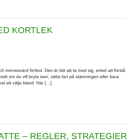
ED KORTLEK
ch minnesvärd förfest. Den är lätt att ta med sig, enkel att förstå
ett om du vill bryta isen, sätta fart på stämningen eller bara
l att välja bland. Här […]
TTE – REGLER, STRATEGIER