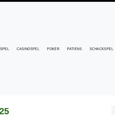
SPEL
CASINOSPEL
POKER
PATIENS
SCHACKSPEL
25