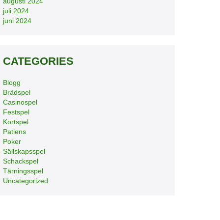
augusti 2024
juli 2024
juni 2024
CATEGORIES
Blogg
Brädspel
Casinospel
Festspel
Kortspel
Patiens
Poker
Sällskapsspel
Schackspel
Tärningsspel
Uncategorized