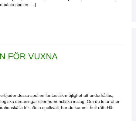
 de bästa spelen […]
N FÖR VUXNA
erbjuder dessa spel en fantastisk möjlighet att underhållas,
tegiska utmaningar eller humoristiska inslag. Om du letar efter
rationskälla för nästa spelkväll, har du kommit helt rätt. Här