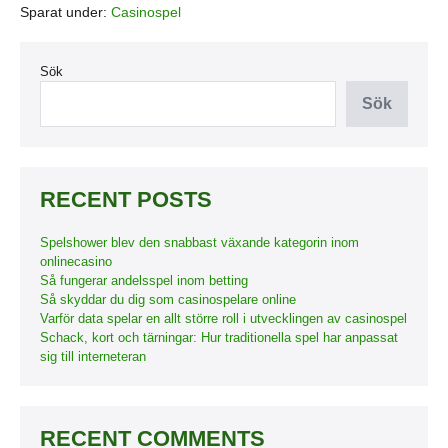
Sparat under:
Casinospel
Sök
Sök
RECENT POSTS
Spelshower blev den snabbast växande kategorin inom
onlinecasino
Så fungerar andelsspel inom betting
Så skyddar du dig som casinospelare online
Varför data spelar en allt större roll i utvecklingen av casinospel
Schack, kort och tärningar: Hur traditionella spel har anpassat
sig till interneteran
RECENT COMMENTS