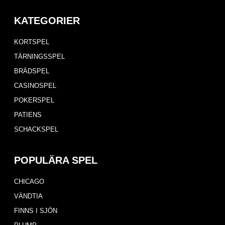
KATEGORIER
KORTSPEL
TÄRNINGSSPEL
BRÄDSPEL
CASINOSPEL
POKERSPEL
PATIENS
SCHACKSPEL
POPULÄRA SPEL
CHICAGO
VÄNDTIA
FINNS I SJÖN