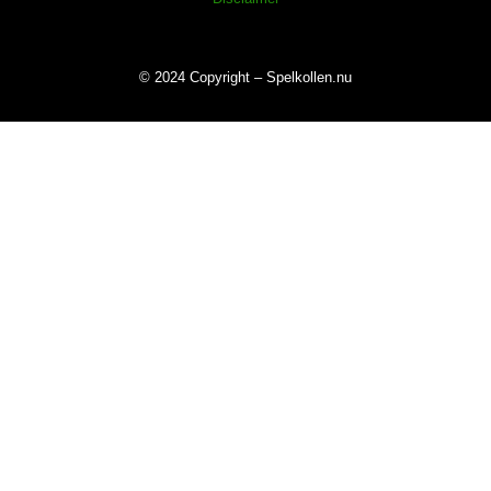
© 2024 Copyright – Spelkollen.nu