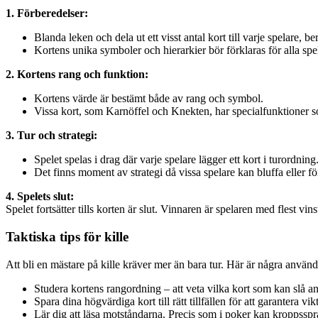
1. Förberedelser:
Blanda leken och dela ut ett visst antal kort till varje spelare,
Kortens unika symboler och hierarkier bör förklaras för alla spe
2. Kortens rang och funktion:
Kortens värde är bestämt både av rang och symbol.
Vissa kort, som Karnöffel och Knekten, har specialfunktioner so
3. Tur och strategi:
Spelet spelas i drag där varje spelare lägger ett kort i turordnin
Det finns moment av strategi då vissa spelare kan bluffa eller för
4. Spelets slut:
Spelet fortsätter tills korten är slut. Vinnaren är spelaren med flest v
Taktiska tips för kille
Att bli en mästare på kille kräver mer än bara tur. Här är några använd
Studera kortens rangordning – att veta vilka kort som kan slå an
Spara dina högvärdiga kort till rätt tillfällen för att garantera vikt
Lär dig att läsa motståndarna. Precis som i poker kan kroppssp