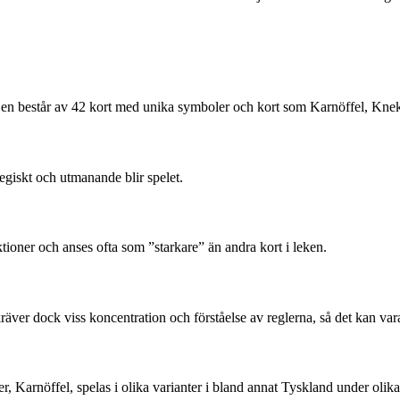
 Den består av 42 kort med unika symboler och kort som Karnöffel, Knekte
tegiskt och utmanande blir spelet.
tioner och anses ofta som ”starkare” än andra kort i leken.
 kräver dock viss koncentration och förståelse av reglerna, så det kan var
er, Karnöffel, spelas i olika varianter i bland annat Tyskland under olik