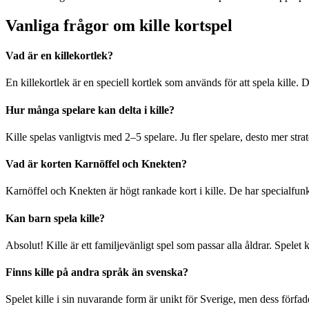
Vanliga frågor om kille kortspel
Vad är en killekortlek?
En killekortlek är en speciell kortlek som används för att spela kille.
Hur många spelare kan delta i kille?
Kille spelas vanligtvis med 2–5 spelare. Ju fler spelare, desto mer stra
Vad är korten Karnöffel och Knekten?
Karnöffel och Knekten är högt rankade kort i kille. De har specialfunk
Kan barn spela kille?
Absolut! Kille är ett familjevänligt spel som passar alla åldrar. Spelet
Finns kille på andra språk än svenska?
Spelet kille i sin nuvarande form är unikt för Sverige, men dess förfad