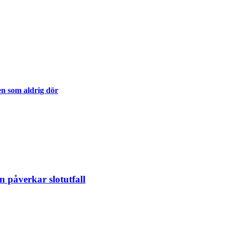
en som aldrig dör
n påverkar slotutfall