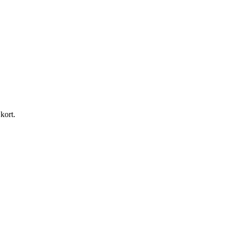
 kort.
.