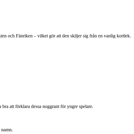
n och Fänriken – vilket gör att den skiljer sig från en vanlig kortlek.
a bra att förklara dessa noggrant för yngre spelare.
a namn.