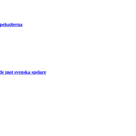
pelsajterna
ade mot svenska spelare