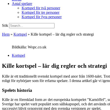
Antal spelare
Kortspel för två personer
Kortspel för tre personer
Kortspel för fyra personer
Sök
Hem
»
Kortspel
»
Kille kortspel – lär dig regler och strategi
Bildkälla: Wopc.co.uk
Kortspel
Kille kortspel – lär dig regler och strategi
Kille är ett traditionellt svenskt kortspel med anor från 1600-talet. Trot
roligt för nybörjare som för erfarna spelare. I denna artikel går vi igen
Spelets historia
Kille är en förenklad form av det europeiska kortspelet ”Karnöffel”, som
Sverige har spelet varit populärt som sällskapsspel, och det används o
successivt blivit synonymt med den svenska versionen av spelet.