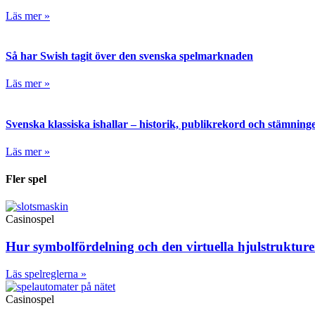
Läs mer »
Så har Swish tagit över den svenska spelmarknaden
Läs mer »
Svenska klassiska ishallar – historik, publikrekord och stämning
Läs mer »
Fler spel
Casinospel
Hur symbolfördelning och den virtuella hjulstrukture
Läs spelreglerna »
Casinospel