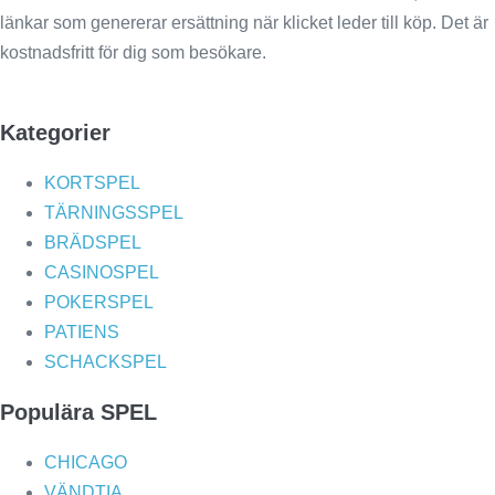
länkar som genererar ersättning när klicket leder till köp. Det är
kostnadsfritt för dig som besökare.
Kategorier
KORTSPEL
TÄRNINGSSPEL
BRÄDSPEL
CASINOSPEL
POKERSPEL
PATIENS
SCHACKSPEL
Populära SPEL
CHICAGO
VÄNDTIA