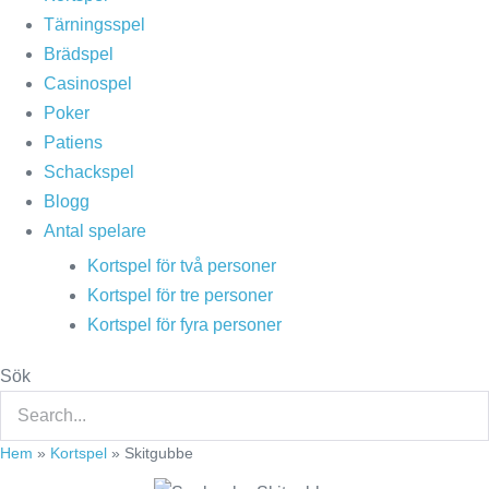
Tärningsspel
Brädspel
Casinospel
Poker
Patiens
Schackspel
Blogg
Antal spelare
Kortspel för två personer
Kortspel för tre personer
Kortspel för fyra personer
Sök
Hem
»
Kortspel
»
Skitgubbe