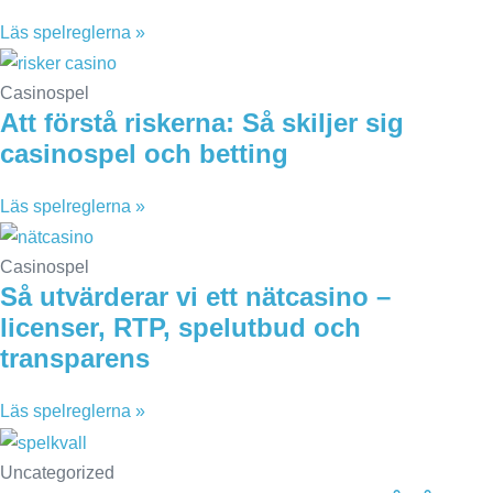
Läs spelreglerna »
Casinospel
Att förstå riskerna: Så skiljer sig
casinospel och betting
Läs spelreglerna »
Casinospel
Så utvärderar vi ett nätcasino –
licenser, RTP, spelutbud och
transparens
Läs spelreglerna »
Uncategorized