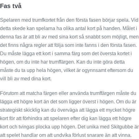
Fas två
Spelaren med trumfkortet från den första fasen börjar spela. Vid
detta skede kan spelarna ha olika antal kort på handen. Målet i
denna fas är att bli av med sina kort så snabbt som möjligt, men
det finns några regler att följa som inte fanns i den första fasen.
Du måste lägga ett kort i samma färg som det översta kortet i
högen, om du inte har trumffärgen. Kan du inte göra detta
måste du ta upp hela högen, vilket är ogynnsamt eftersom du
vill bli av med dina kort.
Förutom att matcha färgen eller använda trumffärgen måste du
lägga ett högre kort än det som ligger överst i högen. Om du är
strategiskt skicklig kan du överväga att lägga ett mycket högre
kort för att förhindra att spelaren efter dig kan lägga ett högre
kort och tvingas plocka upp högen. Det unika med Skitgubbe är
att spelet handlar om att undvika förlust snarare än att vinna.