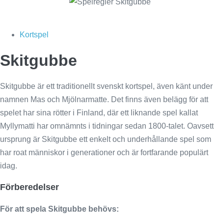
Kortspel
Skitgubbe
Skitgubbe är ett traditionellt svenskt kortspel, även känt under
namnen Mas och Mjölnarmatte. Det finns även belägg för att
spelet har sina rötter i Finland, där ett liknande spel kallat
Myllymatti har omnämnts i tidningar sedan 1800-talet. Oavsett
ursprung är Skitgubbe ett enkelt och underhållande spel som
har roat människor i generationer och är fortfarande populärt
idag.
Förberedelser
För att spela Skitgubbe behövs: