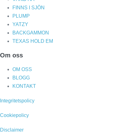
FINNS I SJÖN
PLUMP
YATZY
BACKGAMMON
TEXAS HOLD EM
Om oss
OM OSS
BLOGG
KONTAKT
Integritetspolicy
Cookiepolicy
Disclaimer