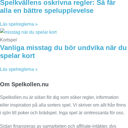
Spelkvällens oskrivna regler: Så får
alla en bättre spelupplevelse
Läs spelreglerna »
Kortspel
Vanliga misstag du bör undvika när du
spelar kort
Läs spelreglerna »
Om Spelkollen.nu
Spelkollen.nu är sidan för dig som söker regler, information
eller inspiration på alla sorters spel. Vi skriver om allt från finns
i sjön till poker och brädspel. Inga spel är ointressanta för oss.
Sidan finansieras av samarbeten och affiliate-intäkter, dvs