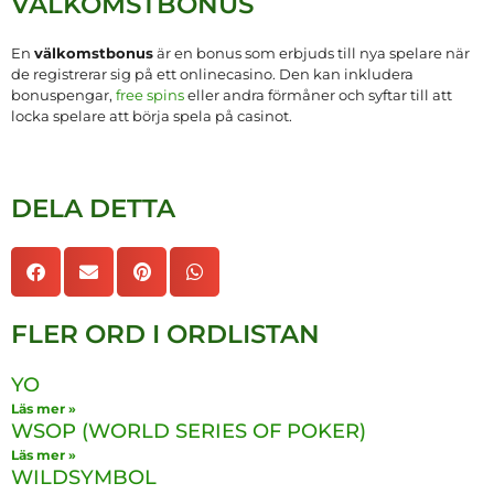
VÄLKOMSTBONUS
En
välkomstbonus
är en bonus som erbjuds till nya spelare när
de registrerar sig på ett onlinecasino. Den kan inkludera
bonuspengar,
free spins
eller andra förmåner och syftar till att
locka spelare att börja spela på casinot.
DELA DETTA
FLER ORD I ORDLISTAN
YO
Läs mer »
WSOP (WORLD SERIES OF POKER)
Läs mer »
WILDSYMBOL