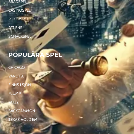
BRÄDSPEL
CASINOSPEL
POKERSPEL
PATIENS
SCHACKSPEL
POPULÄRA SPEL
CHICAGO
VÄNDTIA
FINNS I SJÖN
PLUMP
YATZY
BACKGAMMON
TEXAS HOLD EM