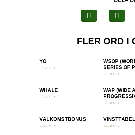
FLER ORD I
YO
WSOP (WOR
SERIES OF 
Läs mer »
Läs mer »
WHALE
WAP (WIDE 
PROGRESSI
Läs mer »
Läs mer »
VÄLKOMSTBONUS
VINSTTABE
Läs mer »
Läs mer »