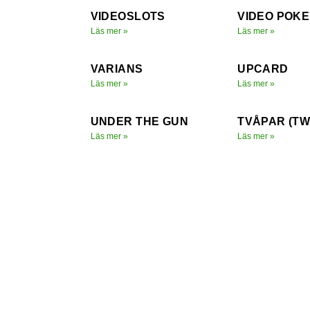
VIDEOSLOTS
VIDEO POK
Läs mer »
Läs mer »
VARIANS
UPCARD
Läs mer »
Läs mer »
UNDER THE GUN
TVÅPAR (TW
Läs mer »
Läs mer »