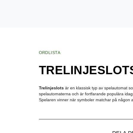
ORDLISTA
TRELINJESLOT
Trelinjeslots
är en klassisk typ av spelautomat som
spelautomaterna och är fortfarande populära idag 
Spelaren vinner när symboler matchar på någon av 
DELA D