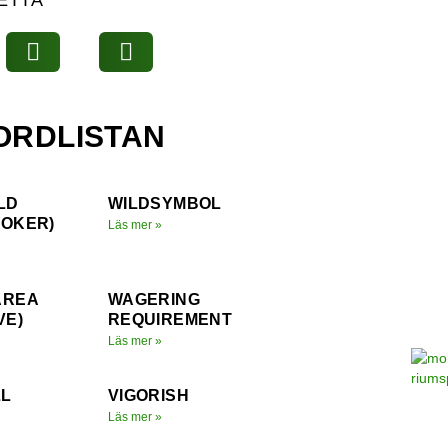
 ORDLISTAN
LD
WILDSYMBOL
POKER)
Läs mer »
AREA
WAGERING
VE)
REQUIREMENT
Läs mer »
LL
VIGORISH
Läs mer »