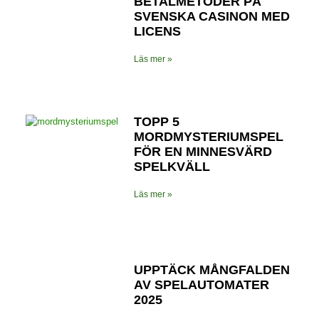
BETALMETODER PÅ
SVENSKA CASINON MED
LICENS
Läs mer »
TOPP 5
MORDMYSTERIUMSPEL
FÖR EN MINNESVÄRD
SPELKVÄLL
Läs mer »
UPPTÄCK MÅNGFALDEN
AV SPELAUTOMATER
2025