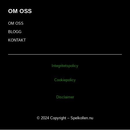
OM OSS
OM OSS
BLOGG
KONTAKT
Integritetspolicy
Cookiepolicy
Disclaimer
© 2024 Copyright – Spelkollen.nu