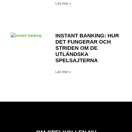
Läs mer »
INSTANT BANKING: HUR
DET FUNGERAR OCH
STRIDEN OM DE
UTLÄNDSKA
SPELSAJTERNA
Läs mer »