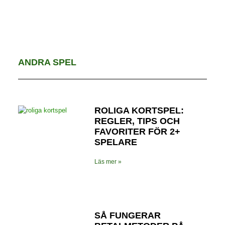
ANDRA SPEL
ROLIGA KORTSPEL:
REGLER, TIPS OCH
FAVORITER FÖR 2+
SPELARE
Läs mer »
SÅ FUNGERAR