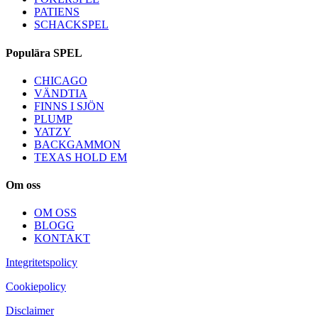
PATIENS
SCHACKSPEL
Populära SPEL
CHICAGO
VÄNDTIA
FINNS I SJÖN
PLUMP
YATZY
BACKGAMMON
TEXAS HOLD EM
Om oss
OM OSS
BLOGG
KONTAKT
Integritetspolicy
Cookiepolicy
Disclaimer