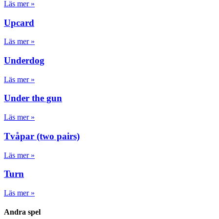
Läs mer »
Upcard
Läs mer »
Underdog
Läs mer »
Under the gun
Läs mer »
Tvåpar (two pairs)
Läs mer »
Turn
Läs mer »
Andra spel