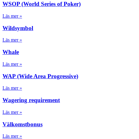
WSOP (World Series of Poker)
Läs mer »
Wildsymbol
Läs mer »
Whale
Läs mer »
WAP (Wide Area Progressive)
Läs mer »
Wagering requirement
Läs mer »
Välkomstbonus
Läs mer »