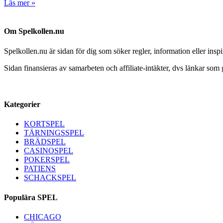
Läs mer »
Om Spelkollen.nu
Spelkollen.nu är sidan för dig som söker regler, information eller inspira
Sidan finansieras av samarbeten och affiliate-intäkter, dvs länkar som g
Kategorier
KORTSPEL
TÄRNINGSSPEL
BRÄDSPEL
CASINOSPEL
POKERSPEL
PATIENS
SCHACKSPEL
Populära SPEL
CHICAGO