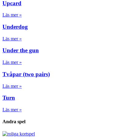
Upcard
Läs mer »
Underdog
Läs mer »
Under the gun
Läs mer »
Tvåpar (two pairs)
Läs mer »
Turn
Läs mer »
Andra spel