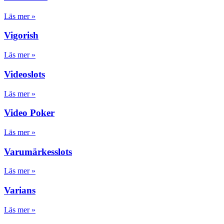
Läs mer »
Vigorish
Läs mer »
Videoslots
Läs mer »
Video Poker
Läs mer »
Varumärkesslots
Läs mer »
Varians
Läs mer »