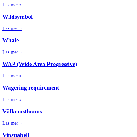
Läs mer »
Wildsymbol
Läs mer »
Whale
Läs mer »
WAP (Wide Area Progressive)
Läs mer »
Wagering requirement
Läs mer »
Välkomstbonus
Läs mer »
Vinsttabell