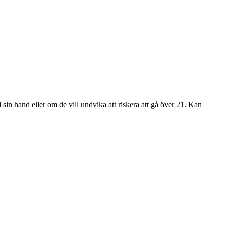
d sin hand eller om de vill undvika att riskera att gå över 21. Kan