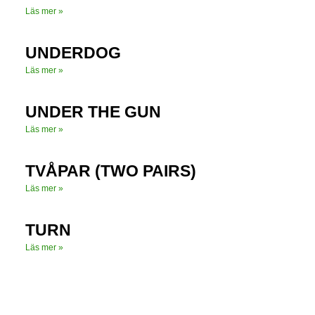
Läs mer »
UNDERDOG
Läs mer »
UNDER THE GUN
Läs mer »
TVÅPAR (TWO PAIRS)
Läs mer »
TURN
Läs mer »