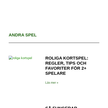
ANDRA SPEL
ROLIGA KORTSPEL:
REGLER, TIPS OCH
FAVORITER FÖR 2+
SPELARE
Läs mer »