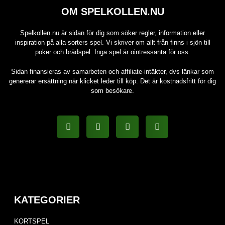
OM SPELKOLLEN.NU
Spelkollen.nu är sidan för dig som söker regler, information eller
inspiration på alla sorters spel. Vi skriver om allt från finns i sjön till
poker och brädspel. Inga spel är ointressanta för oss.
Sidan finansieras av samarbeten och affiliate-intäkter, dvs länkar som
genererar ersättning när klicket leder till köp. Det är kostnadsfritt för dig
som besökare.
KATEGORIER
KORTSPEL