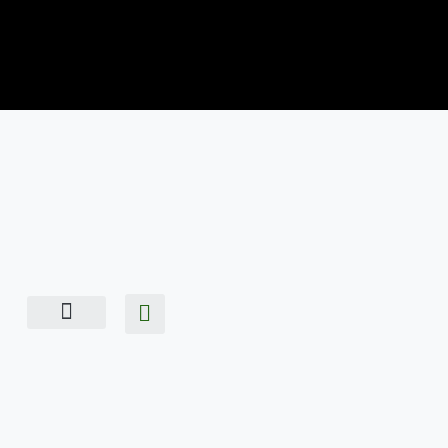
ANTAL SPELARE