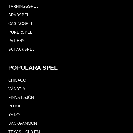
TÄRNINGSSPEL
BRÄDSPEL
CASINOSPEL
POKERSPEL
PATIENS
SCHACKSPEL
POPULÄRA SPEL
CHICAGO
VÄNDTIA
FINNS I SJÖN
PLUMP
YATZY
BACKGAMMON
TEXAS HOLD EM