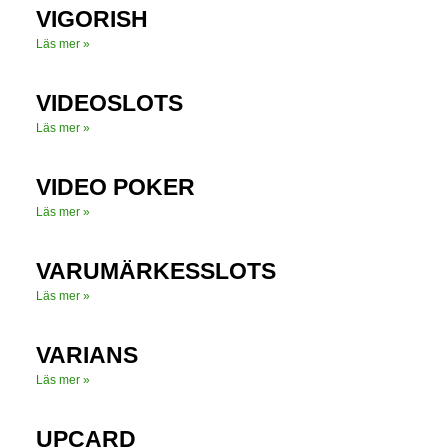
VIGORISH
Läs mer »
VIDEOSLOTS
Läs mer »
VIDEO POKER
Läs mer »
VARUMÄRKESSLOTS
Läs mer »
VARIANS
Läs mer »
UPCARD