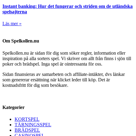
Instant banking: Hur det fungerar och striden om de utländska
spelsajterna
Läs mer »
Om Spelkollen.nu
Spelkollen.nu är sidan för dig som söker regler, information eller
inspiration på alla sorters spel. Vi skriver om allt från finns i sjön till
poker och brädspel. Inga spel är ointressanta för oss.
Sidan finansieras av samarbeten och affiliate-intäkter, dvs länkar
som genererar ersättning när klicket leder till köp. Det är
kostnadsfritt för dig som besökare.
Kategorier
KORTSPEL
TÄRNINGSSPEL
BRÄDSPEL
CASINOSPEL