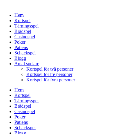
Hoppa
till
Hem
innehåll
Kortspel
Tärningsspel
Brädspel
Casinospel
Poker
Patiens
Schackspel
Blogg
Antal spelare
Kortspel för två personer
Kortspel för tre personer
Kortspel för fyra personer
Hem
Kortspel
Tärningsspel
Brädspel
Casinospel
Poker
Patiens
Schackspel
Blogg