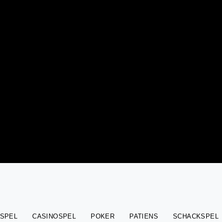
SPEL
CASINOSPEL
POKER
PATIENS
SCHACKSPEL