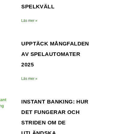
SPELKVÄLL
Läs mer »
UPPTÄCK MÅNGFALDEN
AV SPELAUTOMATER
2025
Läs mer »
INSTANT BANKING: HUR
DET FUNGERAR OCH
STRIDEN OM DE
UTLÄNDSKA