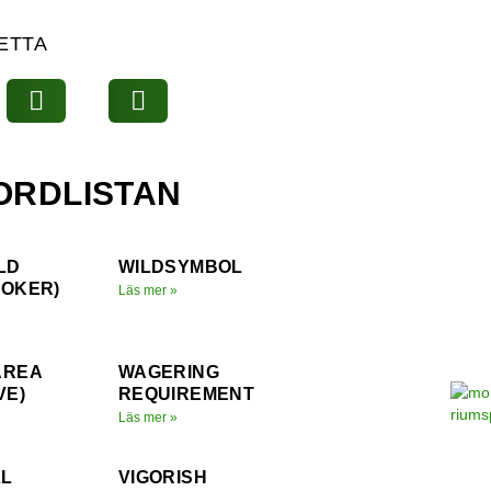
ETTA
 ORDLISTAN
LD
WILDSYMBOL
POKER)
Läs mer »
AREA
WAGERING
VE)
REQUIREMENT
Läs mer »
LL
VIGORISH