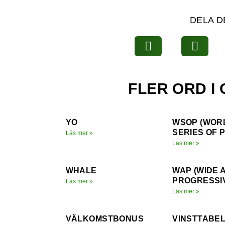
DELA D
FLER ORD I
YO
WSOP (WOR
SERIES OF 
Läs mer »
Läs mer »
WHALE
WAP (WIDE 
PROGRESSI
Läs mer »
Läs mer »
VÄLKOMSTBONUS
VINSTTABE