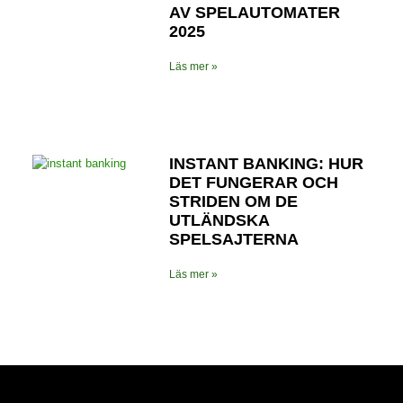
AV SPELAUTOMATER
2025
Läs mer »
INSTANT BANKING: HUR
DET FUNGERAR OCH
STRIDEN OM DE
UTLÄNDSKA
SPELSAJTERNA
Läs mer »