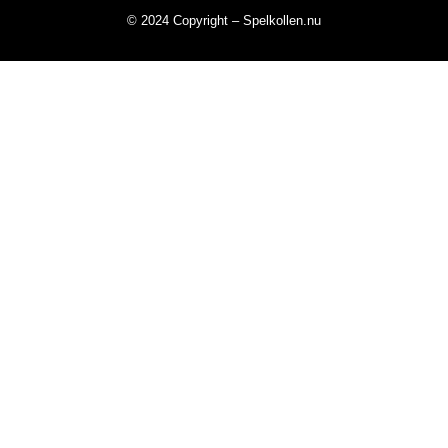
© 2024 Copyright – Spelkollen.nu