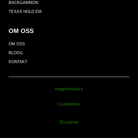
BACKGAMMON
TEXAS HOLD EM
OM OSS
OM OSS
BLOGG
KONTAKT
Integritetspolicy
Cookiepolicy
Disclaimer