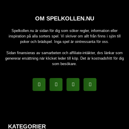
OM SPELKOLLEN.NU
Spelkollen.nu är sidan för dig som söker regler, information eller
inspiration på alla sorters spel. Vi skriver om allt från finns i sjön till
poker och brädspel. Inga spel är ointressanta för oss.
Sidan finansieras av samarbeten och affiliate-intäkter, dvs länkar som
genererar ersättning när klicket leder till köp. Det är kostnadsfritt för dig
som besökare.
KATEGORIER