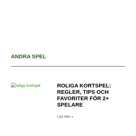
ANDRA SPEL
ROLIGA KORTSPEL:
REGLER, TIPS OCH
FAVORITER FÖR 2+
SPELARE
Läs mer »