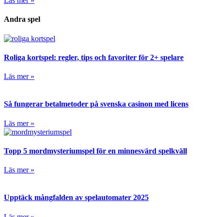
Läs mer »
Andra spel
Roliga kortspel: regler, tips och favoriter för 2+ spelare
Läs mer »
Så fungerar betalmetoder på svenska casinon med licens
Läs mer »
Topp 5 mordmysteriumspel för en minnesvärd spelkväll
Läs mer »
Upptäck mångfalden av spelautomater 2025
Läs mer »