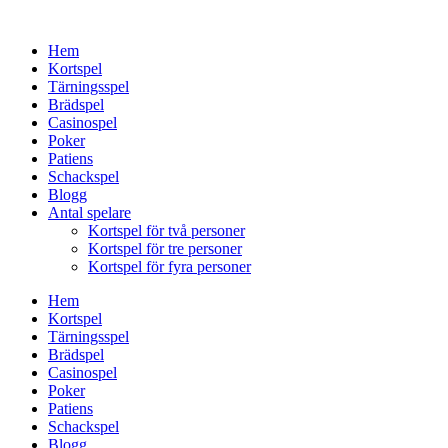
Hoppa
till
Hem
innehåll
Kortspel
Tärningsspel
Brädspel
Casinospel
Poker
Patiens
Schackspel
Blogg
Antal spelare
Kortspel för två personer
Kortspel för tre personer
Kortspel för fyra personer
Hem
Kortspel
Tärningsspel
Brädspel
Casinospel
Poker
Patiens
Schackspel
Blogg