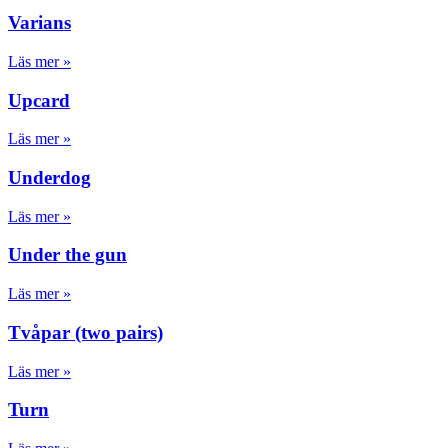
Varians
Läs mer »
Upcard
Läs mer »
Underdog
Läs mer »
Under the gun
Läs mer »
Tvåpar (two pairs)
Läs mer »
Turn