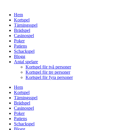
Hoppa
till
Hem
innehåll
Kortspel
Tärningsspel
Brädspel
Casinospel
Poker
Patiens
Schackspel
Blogg
Antal spelare
Kortspel för två personer
Kortspel för tre personer
Kortspel för fyra personer
Hem
Kortspel
Tärningsspel
Brädspel
Casinospel
Poker
Patiens
Schackspel
Blogg