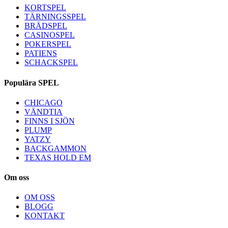
KORTSPEL
TÄRNINGSSPEL
BRÄDSPEL
CASINOSPEL
POKERSPEL
PATIENS
SCHACKSPEL
Populära SPEL
CHICAGO
VÄNDTIA
FINNS I SJÖN
PLUMP
YATZY
BACKGAMMON
TEXAS HOLD EM
Om oss
OM OSS
BLOGG
KONTAKT