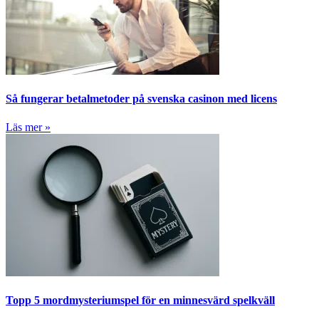
Så fungerar betalmetoder på svenska casinon med licens
Läs mer »
Topp 5 mordmysteriumspel för en minnesvärd spelkväll