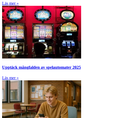
Läs mer »
Upptäck mångfalden av spelautomater 2025
Läs mer »