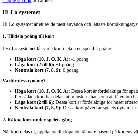
släppte sin bok
om ämnet.
Hi-Lo systemet
Hi-Lo-systemet är ett av de mest använda och lättaste korträkningssys
1. Tilldela poäng till kort
I Hi-Lo-systemet får varje kort i leken en specifik poäng:
Höga kort (10, J, Q, K, A):
-1 poäng
Låga kort (2 till 6):
+1 poäng
Neutrala kort (7, 8, 9):
0 poäng
Varför dessa poäng?
Höga kort (10, J, Q, K, A):
Dessa kort är fördelaktiga för spel
fler sådana kort har delats ut, minskar chanserna att få en bra h
Låga kort (2 till 6):
Dessa kort är fördelaktiga för huset efterso
Neutrala kort (7, 8, 9):
Dessa kort påverkar spelets dynamik mi
2.
Räkna kort under spelets gång
När kort delas ut, uppdatera din löpande räknare baserat på kortens vä