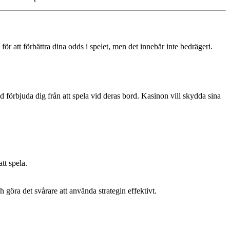
för att förbättra dina odds i spelet, men det innebär inte bedrägeri.
ed förbjuda dig från att spela vid deras bord. Kasinon vill skydda sina
tt spela.
göra det svårare att använda strategin effektivt.