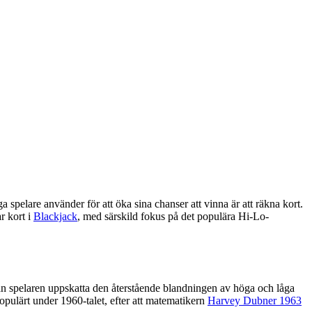
 spelare använder för att öka sina chanser att vinna är att räkna kort.
r kort i
Blackjack
, med särskild fokus på det populära Hi-Lo-
 kan spelaren uppskatta den återstående blandningen av höga och låga
populärt under 1960-talet, efter att matematikern
Harvey Dubner 1963