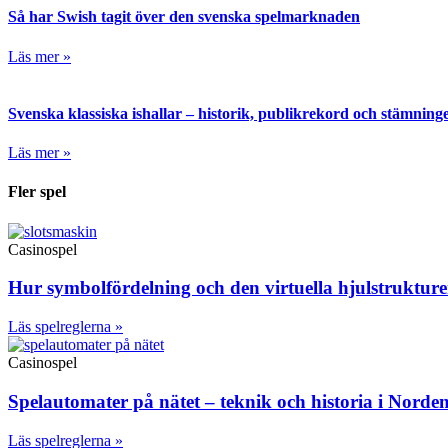
Så har Swish tagit över den svenska spelmarknaden
Läs mer »
Svenska klassiska ishallar – historik, publikrekord och stämning
Läs mer »
Fler spel
Casinospel
Hur symbolfördelning och den virtuella hjulstrukture
Läs spelreglerna »
Casinospel
Spelautomater på nätet – teknik och historia i Norde
Läs spelreglerna »