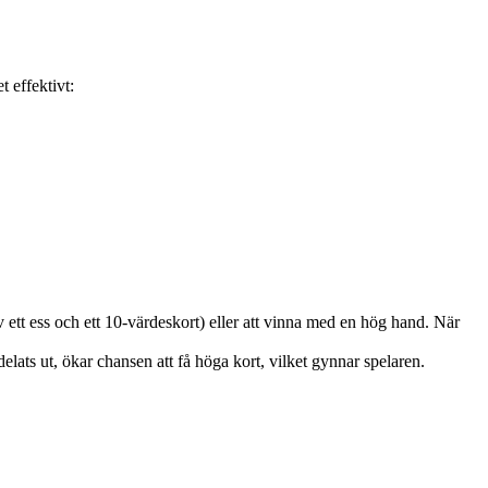
 effektivt:
 ett ess och ett 10-värdeskort) eller att vinna med en hög hand. När
elats ut, ökar chansen att få höga kort, vilket gynnar spelaren.