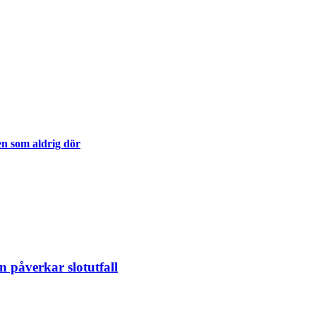
en som aldrig dör
n påverkar slotutfall