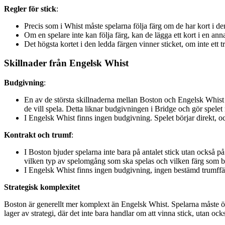
Regler för stick
:
Precis som i Whist måste spelarna följa färg om de har kort i de
Om en spelare inte kan följa färg, kan de lägga ett kort i en an
Det högsta kortet i den ledda färgen vinner sticket, om inte ett t
Skillnader från Engelsk Whist
Budgivning
:
En av de största skillnaderna mellan Boston och Engelsk Whist ä
de vill spela. Detta liknar budgivningen i Bridge och gör spelet 
I Engelsk Whist finns ingen budgivning. Spelet börjar direkt, och
Kontrakt och trumf
:
I Boston bjuder spelarna inte bara på antalet stick utan också på 
vilken typ av spelomgång som ska spelas och vilken färg som bl
I Engelsk Whist finns ingen budgivning, ingen bestämd trumffärg 
Strategisk komplexitet
Boston är generellt mer komplext än Engelsk Whist. Spelarna måste öv
lager av strategi, där det inte bara handlar om att vinna stick, utan ock