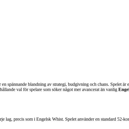
der en spännande blandning av strategi, budgivning och chans. Spelet är
derhållande val för spelare som söker något mer avancerat än vanlig
Enge
rje lag, precis som i Engelsk Whist. Spelet använder en standard 52-korts