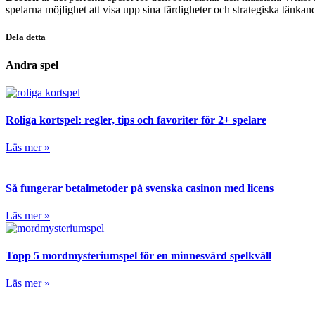
spelarna möjlighet att visa upp sina färdigheter och strategiska tänkand
Dela detta
Andra spel
Roliga kortspel: regler, tips och favoriter för 2+ spelare
Läs mer »
Så fungerar betalmetoder på svenska casinon med licens
Läs mer »
Topp 5 mordmysteriumspel för en minnesvärd spelkväll
Läs mer »