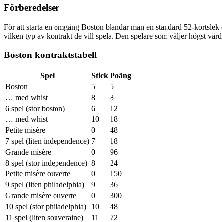
Förberedelser
För att starta en omgång Boston blandar man en standard 52-kortslek och
vilken typ av kontrakt de vill spela. Den spelare som väljer högst värde
Boston kontraktstabell
Spel
Stick
Poäng
Boston
5
5
… med whist
8
8
6 spel (stor boston)
6
12
… med whist
10
18
Petite misère
0
48
7 spel (liten independence)
7
18
Grande misère
0
96
8 spel (stor independence)
8
24
Petite misère ouverte
0
150
9 spel (liten philadelphia)
9
36
Grande misère ouverte
0
300
10 spel (stor philadelphia)
10
48
11 spel (liten souveraine)
11
72