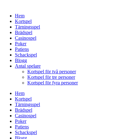
Hoppa
till
Hem
innehåll
Kortspel
Tärningsspel
Brädspel
Casinospel
Poker
Patiens
Schackspel
Blogg
Antal spelare
Kortspel för två personer
Kortspel för tre personer
Kortspel för fyra personer
Hem
Kortspel
Tärningsspel
Brädspel
Casinospel
Poker
Patiens
Schackspel
Blogg