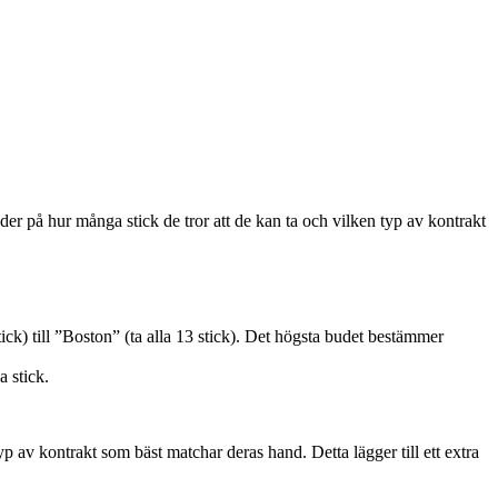
er på hur många stick de tror att de kan ta och vilken typ av kontrakt
tick) till ”Boston” (ta alla 13 stick). Det högsta budet bestämmer
a stick.
v kontrakt som bäst matchar deras hand. Detta lägger till ett extra