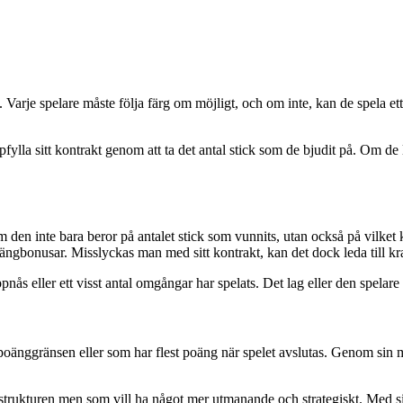
. Varje spelare måste följa färg om möjligt, och om inte, kan de spela ett
ylla sitt kontrakt genom att ta det antal stick som de bjudit på. Om de 
en inte bara beror på antalet stick som vunnits, utan också på vilket 
poängbonusar. Misslyckas man med sitt kontrakt, kan det dock leda till k
pnås eller ett visst antal omgångar har spelats. Det lag eller den spelare
 poänggränsen eller som har flest poäng när spelet avslutas. Genom sin
-strukturen men som vill ha något mer utmanande och strategiskt. Med s