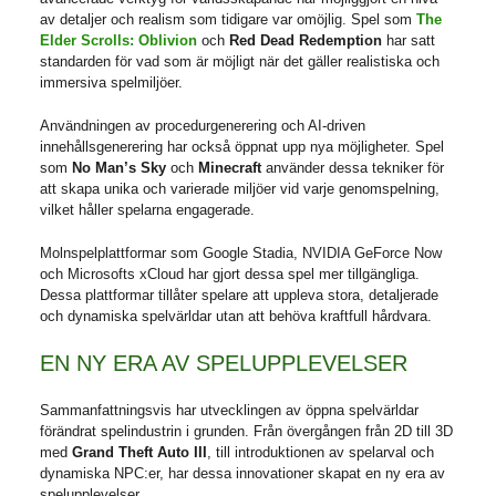
av detaljer och realism som tidigare var omöjlig. Spel som
The
Elder Scrolls: Oblivion
och
Red Dead Redemption
har satt
standarden för vad som är möjligt när det gäller realistiska och
immersiva spelmiljöer.
Användningen av procedurgenerering och AI-driven
innehållsgenerering har också öppnat upp nya möjligheter. Spel
som
No Man’s Sky
och
Minecraft
använder dessa tekniker för
att skapa unika och varierade miljöer vid varje genomspelning,
vilket håller spelarna engagerade.
Molnspelplattformar som Google Stadia, NVIDIA GeForce Now
och Microsofts xCloud har gjort dessa spel mer tillgängliga.
Dessa plattformar tillåter spelare att uppleva stora, detaljerade
och dynamiska spelvärldar utan att behöva kraftfull hårdvara.
EN NY ERA AV SPELUPPLEVELSER
Sammanfattningsvis har utvecklingen av öppna spelvärldar
förändrat spelindustrin i grunden. Från övergången från 2D till 3D
med
Grand Theft Auto III
, till introduktionen av spelarval och
dynamiska NPC:er, har dessa innovationer skapat en ny era av
spelupplevelser.