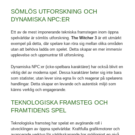
SÖMLÖS UTFORSKNING OCH
DYNAMISKA NPC:ER
Ett av de mest imponerande tekniska framstegen inom öppna
spelvärldar är sömlös utforskning.
The Witcher 3
är ett utmärkt
exempel på detta, där spelare kan röra sig mellan olika områden
utan att behöva ladda om spelet. Detta skapar en mer immersiv
upplevelse och uppmuntrar till utforskning.
Dynamiska NPC:er (icke-spelbara karaktärer) har också blivit en
viktig del av moderna spel. Dessa karaktärer beter sig inte bara
som statister, utan lever sina egna liv och reagerar på spelarens
handlingar. Detta skapar en levande och autentisk miljö som
känns verklig och engagerande.
TEKNOLOGISKA FRAMSTEG OCH
FRAMTIDENS SPEL
Teknologiska framsteg har spelat en avgörande roll i
utvecklingen av öppna spelvärldar. Kraftfulla grafikmotorer och
avancerade verktyg för världsskapande har möjliggjort en nivå