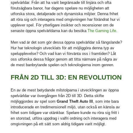
spelvärldar. Från att ha varit begränsade till linjära och ofta
förutsägbara banor, har dagens spelare nu möjligheten att
utforska stora, detaljerade och dynamiska miljöer. Denna frihet
att röra sig och interagera med omgivningen har förändrat hur vi
upplever spel. För ytterligare insikter och recensioner om de
senaste öppna spelvärldarna kan du besöka
The Gaming Life
.
Men vad är det som gör dessa öppna spelvärldar så fängslande?
Hur har teknologin utvecklats för att möjliggöra denna typ av
spelupplevelse? Och vad kan vi förvänta oss i framtiden? Låt
oss utforska dessa frågor genom att titta närmare på några av
de mest banbrytande spelen och teknologierna inom genren.
FRÅN 2D TILL 3D: EN REVOLUTION
En av de mest betydande milstolparna i utvecklingen av öppna
spelvärldar var övergången från 2D till 3D. Detta skifte
möjliggjordes av spel som
Grand Theft Auto III
, som inte bara
introducerade en tredimensionell miljö, utan också en känsla av
frihet som tidigare var otänkbar. Spelare kunde nu röra sig fritt i
en storstad, utföra uppdrag i valfri ordning och interagera med
omgivningen på ett sätt som aldrig tidigare varit möjligt.