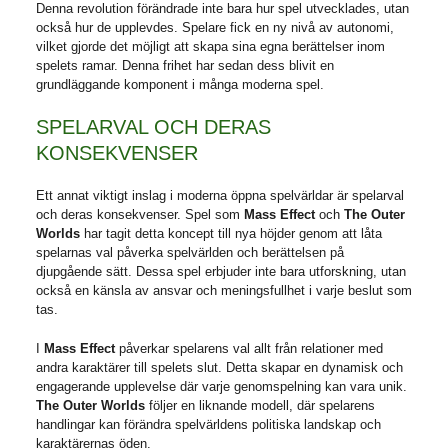
Denna revolution förändrade inte bara hur spel utvecklades, utan
också hur de upplevdes. Spelare fick en ny nivå av autonomi,
vilket gjorde det möjligt att skapa sina egna berättelser inom
spelets ramar. Denna frihet har sedan dess blivit en
grundläggande komponent i många moderna spel.
SPELARVAL OCH DERAS
KONSEKVENSER
Ett annat viktigt inslag i moderna öppna spelvärldar är spelarval
och deras konsekvenser. Spel som
Mass Effect
och
The Outer
Worlds
har tagit detta koncept till nya höjder genom att låta
spelarnas val påverka spelvärlden och berättelsen på
djupgående sätt. Dessa spel erbjuder inte bara utforskning, utan
också en känsla av ansvar och meningsfullhet i varje beslut som
tas.
I
Mass Effect
påverkar spelarens val allt från relationer med
andra karaktärer till spelets slut. Detta skapar en dynamisk och
engagerande upplevelse där varje genomspelning kan vara unik.
The Outer Worlds
följer en liknande modell, där spelarens
handlingar kan förändra spelvärldens politiska landskap och
karaktärernas öden.